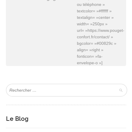
ou téléphone »
textcolor= »#ffffff »
textalign= »center »
width= »250px »
url= »https://www.pouget-
confort.fr/contact/ »
bgcolor= »#00829c »
align= »right »
fonticon= »fa-
envelope-o »]
Le Blog