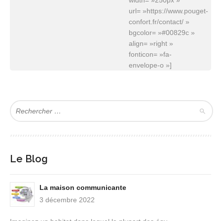
url= »https://www.pouget-
confort.fr/contact/ »
bgcolor= »#00829c »
align= »right »
fonticon= »fa-
envelope-o »]
Le Blog
La maison communicante
3 décembre 2022