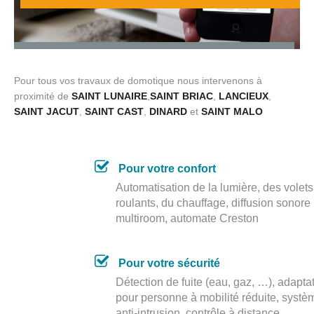
on le protocole de communication KNX."
Pour tous vos travaux de domotique nous intervenons à
proximité de
SAINT LUNAIRE
,
SAINT BRIAC
,
LANCIEUX
,
"Installateur Conseil Delta Dore.
SAINT JACUT
,
SAINT CAST
,
DINARD
et
SAINT MALO
Pour votre confort
Automatisation de la lumière, des volets
roulants, du chauffage, diffusion sonore
multiroom, automate Creston
Pour votre sécurité
Détection de fuite (eau, gaz, …), adapta
pour personne à mobilité réduite, systè
anti-intrusion, contrôle à distance,